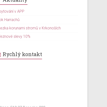
bytování v APP
ok Harrachů
tezka korunami stromů v Krkonoších
řeznové slevy 10%
Rychlý kontakt