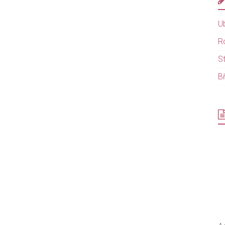
U
R
S
B