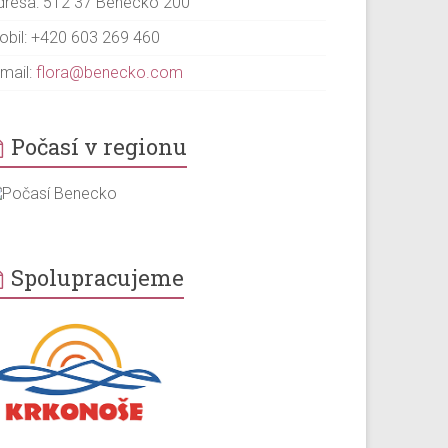
dresa: 512 37 Benecko 200
obil: +420 603 269 460
-mail:
flora@benecko.com
Počasí v regionu
Spolupracujeme