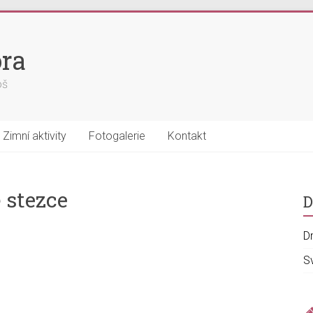
ra
oš
Zimní aktivity
Fotogalerie
Kontakt
 stezce
D
D
S