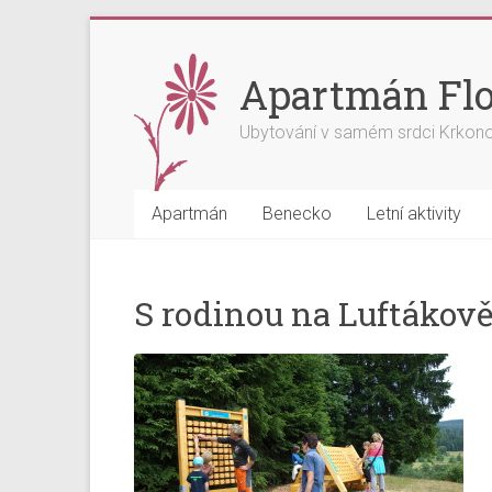
Skip
to
content
Apartmán Flo
Ubytování v samém srdci Krkon
Apartmán
Benecko
Letní aktivity
S rodinou na Luftákově