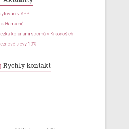
bytování v APP
ok Harrachů
tezka korunami stromů v Krkonoších
řeznové slevy 10%
Rychlý kontakt