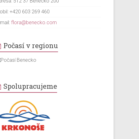
dresa: 512 37 Benecko 200
obil: +420 603 269 460
-mail:
flora@benecko.com
Počasí v regionu
Spolupracujeme