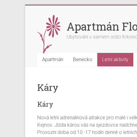
Skip
to
content
Apartmán Flo
Ubytování v samém srdci Krkon
Apartmán
Benecko
Letní aktivity
Káry
Káry
Nová letní adrenalinová atrakce pro malé i vel
Kejnos. Jízda károu vás na sjezdovce nadchne
Provozní doba od 10 -17 hodin denně o letních