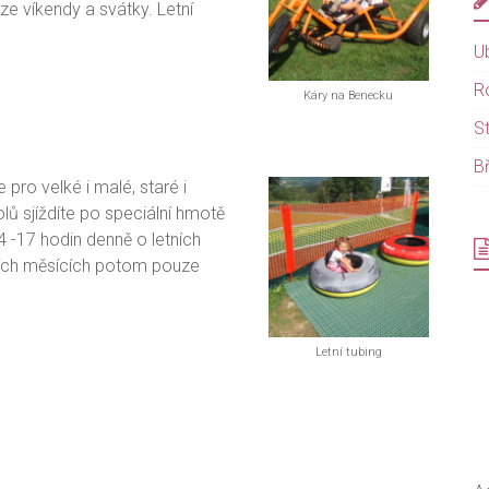
ze víkendy a svátky. Letní
U
R
Káry na Benecku
S
B
pro velké i malé, staré i
lů sjíždíte po speciální hmotě
 -17 hodin denně o letních
tních měsících potom pouze
Letní tubing