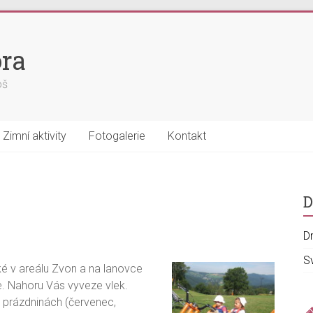
ra
oš
Zimní aktivity
Fotogalerie
Kontakt
D
D
S
ké v areálu Zvon a na lanovce
. Nahoru Vás vyveze vlek.
 prázdninách (červenec,