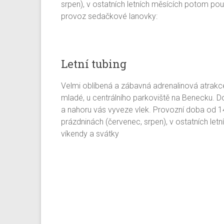
srpen), v ostatních letních měsících potom pou
provoz sedačkové lanovky:
Letní tubing
Velmi oblíbená a zábavná adrenalinová atrakce 
mladé, u centrálního parkoviště na Benecku. Do
a nahoru vás vyveze vlek. Provozní doba od 14
prázdninách (červenec, srpen), v ostatních le
víkendy a svátky