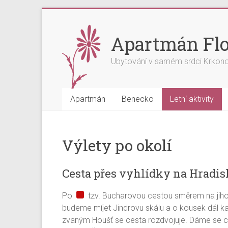
Skip
to
content
Apartmán Flo
Ubytování v samém srdci Krkon
Apartmán
Benecko
Letní aktivity
Výlety po okolí
Cesta přes vyhlídky na Hradis
Po
tzv. Bucharovou cestou směrem na jiho
budeme míjet Jindrovu skálu a o kousek dál ka
zvaným Houšť se cesta rozdvojuje. Dáme se ce