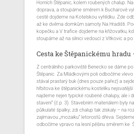
Horních Štěpanic, kolem roubených chalup. Na
doprava, a stoupáme směrem k Bucharově vyhl
cestě dojdeme na Kotelskou vyhlídku. Zde odb
až ke dvěma domkům samoty Na Hradišti. Pod
kopečku a V trafice dojdeme na křižovatku, k
stoupáme až na silnici vedoucí z Vítkovic a p
Cesta ke Štěpanickému hradu
Z centrálního parkoviště Benecko se dáme p
Štěpanic. Za Mládkovými poli odbočíme vlevo p
stával prastarý buk (dnes pouze pařez) a sej
hřbitova ke štěpanickému kostelíku nejsvatější 
najdeme nejen typické roubené chalupy, ale i d
stavení“ (č.p. 3). Stavebním materiálem byly na
půlkulaté špalky; zdi chalup tak získaly – na r
zajímavou „mozaiku“ letorostů dřeva. Sejdeme 
odbočíme vpravo na lesní pěšinu směrem ke 