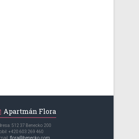
Apartmán Flora
resa: 512 37 Benecko 200
bil: +420 603 269 460
mail:
flora@benecko.com