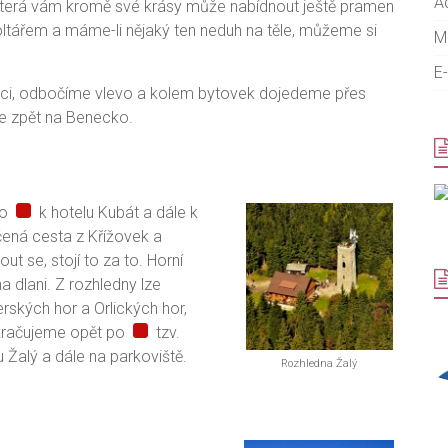
A
e, která vám kromě své krásy může nabídnout ještě pramen
ltářem a máme-li nějaký ten neduh na těle, můžeme si
M
E
ilnici, odbočíme vlevo a kolem bytovek dojedeme přes
e zpět na Benecko.
 po
k hotelu Kubát a dále k
ná cesta z Křížovek a
 se, stojí to za to. Horní
a dlani. Z rozhledny lze
rských hor a Orlických hor,
okračujeme opět po
tzv.
 Žalý a dále na parkoviště.
Rozhledna Žalý