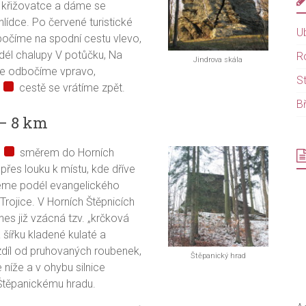
 křižovatce a dáme se
ídce. Po červené turistické
U
očíme na spodní cestu vlevo,
él chalupy V potůčku, Na
R
Jindrova skála
de odbočíme vpravo,
S
o
cestě se vrátíme zpět.
B
 – 8 km
o
směrem do Horních
řes louku k místu, kde dříve
deme podél evangelického
Trojice. V Horních Štěpnicích
nes již vzácná tzv. „krčková
 šířku kladené kulaté a
ozdíl od pruhovaných roubenek,
Štěpanický hrad
níže a v ohybu silnice
Štěpanickému hradu.