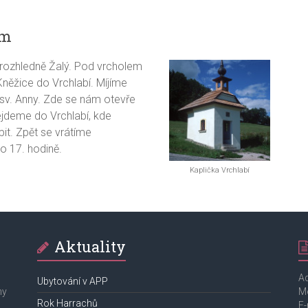
km
 rozhledně Žalý. Pod vrcholem
něžice do Vrchlabí. Míjíme
sv. Anny. Zde se nám otevře
ejdeme do Vrchlabí, kde
t. Zpět se vrátíme
o 17. hodině.
Kaplička Vrchlabí
Aktuality
Ad
Ubytování v APP
ny
Mo
Rok Harrachů
E-