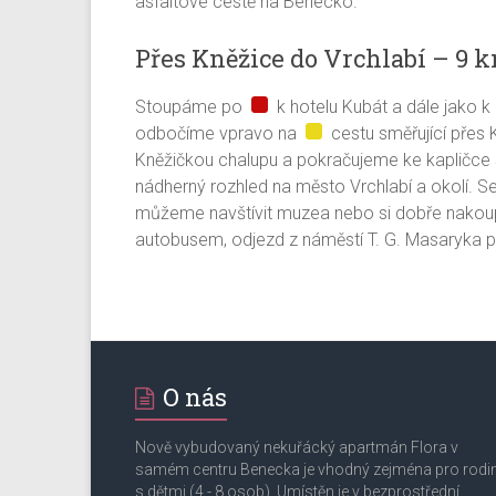
asfaltové cestě na Benecko.
Přes Kněžice do Vrchlabí – 9 
Stoupáme po
k hotelu Kubát a dále jako k
odbočíme vpravo na
cestu směřující přes K
Kněžičkou chalupu a pokračujeme ke kapličce 
nádherný rozhled na město Vrchlabí a okolí. S
můžeme navštívit muzea nebo si dobře nakoupi
autobusem, odjezd z náměstí T. G. Masaryka p
O nás
Nově vybudovaný nekuřácký apartmán Flora v
samém centru Benecka je vhodný zejména pro rodi
s dětmi (4 - 8 osob). Umístěn je v bezprostřední