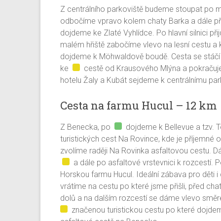
Z centrálního parkoviště budeme stoupat po mí
odbočíme vpravo kolem chaty Barka a dále př
dojdeme ke Zlaté Vyhlídce. Po hlavní silnici př
malém hřiště zabočíme vlevo na lesní cestu
dojdeme k Möhwaldově boudě. Cesta se stáčí 
ke
cestě od Krausového Mlýna a pokračuje
hotelu Žaly a Kubát sejdeme k centrálnímu park
Cesta na farmu Hucul – 12 km
Z Benecka, po
dojdeme k Bellevue a tzv. 
turistických cest Na Rovince, kde je příjemné 
zvolíme raději Na Rovinka asfaltovou cestu. 
a dále po asfaltové vrstevnici k rozcestí.
Horskou farmu Hucul. Ideální zábava pro děti 
vrátíme na cestu po které jsme přišli, před c
dolů a na dalším rozcestí se dáme vlevo směr
značenou turistickou cestu po které dojde