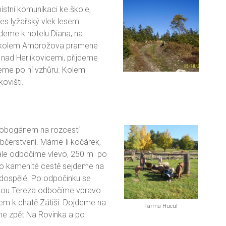
stní komunikaci ke škole,
es lyžařský vlek lesem
ijdeme k hotelu Diana, na
 a kolem Ambrožova pramene
nad Herlíkovicemi, přijdeme
me po ní vzhůru. Kolem
ovišti.
Tobogánem na rozcestí
občerstvení. Máme-li kočárek,
Dále odbočíme vlevo, 250 m po
 Po kamenité cestě sejdeme na
i dospělé. Po odpočinku se
hatou Tereza odbočíme vpravo
em k chatě Zátiší. Dojdeme na
Farma Hucul
me zpět Na Rovinka a po