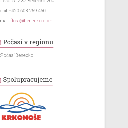
dresa: 512 37 Benecko 200
obil: +420 603 269 460
-mail:
flora@benecko.com
Počasí v regionu
Spolupracujeme