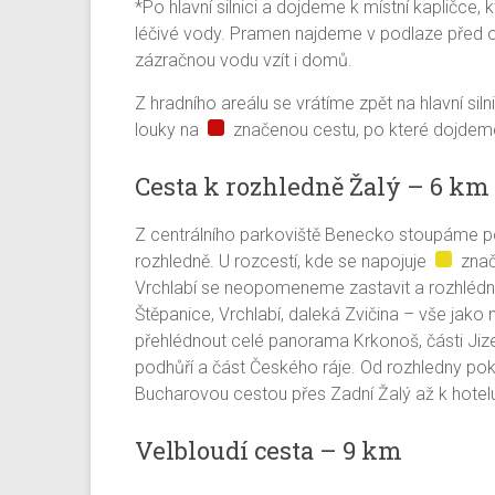
*Po hlavní silnici a dojdeme k místní kapličc
léčivé vody. Pramen najdeme v podlaze před o
zázračnou vodu vzít i domů.
Z hradního areálu se vrátíme zpět na hlavní s
louky na
značenou cestu, po které dojdem
Cesta k rozhledně Žalý – 6 km
Z centrálního parkoviště Benecko stoupáme
rozhledně. U rozcestí, kde se napojuje
znače
Vrchlabí se neopomeneme zastavit a rozhlédnout
Štěpanice, Vrchlabí, daleká Zvičina – vše jako n
přehlédnout celé panorama Krkonoš, části Jize
podhůří a část Českého ráje. Od rozhledny p
Bucharovou cestou přes Zadní Žalý až k hotelu
Velbloudí cesta – 9 km