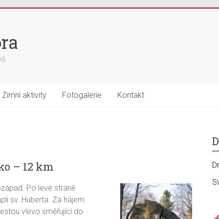
ra
oš
Zimní aktivity
Fotogalerie
Kontakt
D
ko – 12 km
D
S
západ. Po levé straně
pli sv. Huberta. Za hájem
stou vlevo směřující do