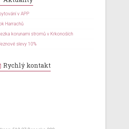
bytování v APP
ok Harrachů
tezka korunami stromů v Krkonoších
řeznové slevy 10%
Rychlý kontakt