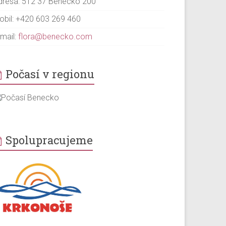
dresa: 512 37 Benecko 200
obil: +420 603 269 460
-mail:
flora@benecko.com
Počasí v regionu
Spolupracujeme