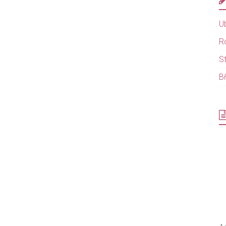
U
R
S
B