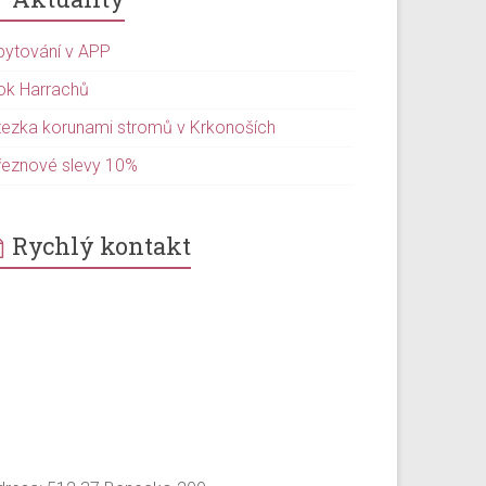
bytování v APP
ok Harrachů
tezka korunami stromů v Krkonoších
řeznové slevy 10%
Rychlý kontakt