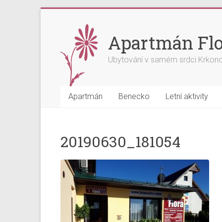
Skip
to
content
Apartmán Flo
Ubytování v samém srdci Krkon
Apartmán
Benecko
Letní aktivity
20190630_181054