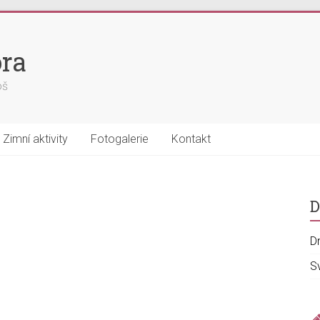
ra
oš
Zimní aktivity
Fotogalerie
Kontakt
D
D
S